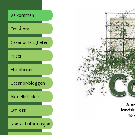
Velkomm
Velkommen
Om Álora
Casanor-leiligheter
Priser
Håndboken
Casanor-bloggen
Aktuelle lenker
Om oss
Kontaktinformasjon