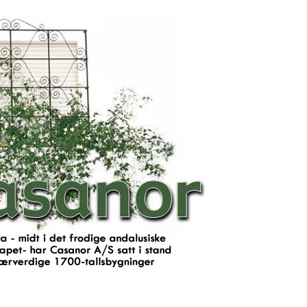
til Casanor
en